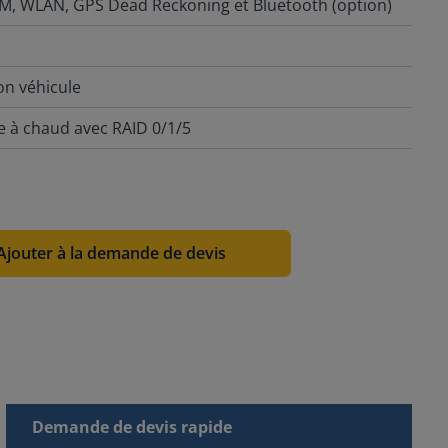
SIM, WLAN, GPS Dead Reckoning et Bluetooth (option)
ion véhicule
 à chaud avec RAID 0/1/5
Ajouter à la demande de devis
Demande de devis rapide