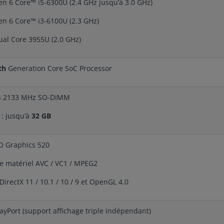
en 6 Core™ i5-6300U (2.4 GHz jusqu’à 3.0 GHz)
en 6 Core™ i3-6100U (2.3 GHz)
ual Core 3955U (2.0 GHz)
th
Generation Core SoC Processor
4 2133 MHz SO-DIMM
 : jusqu’à
32 GB
D Graphics 520
 matériel AVC / VC1 / MPEG2
DirectX 11 / 10.1 / 10 / 9 et OpenGL 4.0
layPort (support affichage triple indépendant)