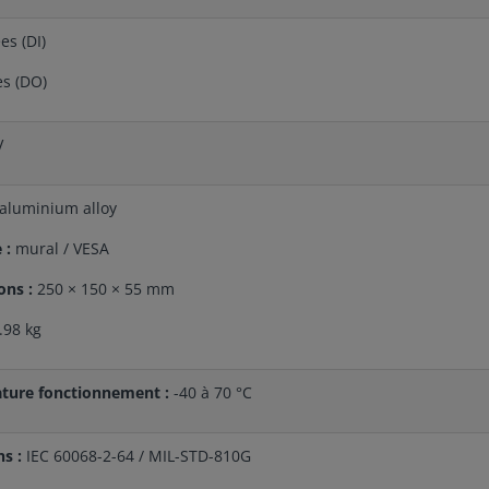
es (DI)
es (DO)
V
aluminium alloy
 :
mural / VESA
ons :
250 × 150 × 55 mm
.98 kg
ture fonctionnement :
-40 à 70 °C
ns :
IEC 60068-2-64 / MIL-STD-810G