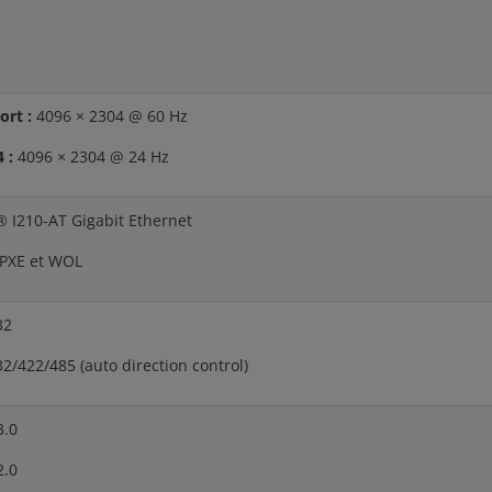
ort :
4096 × 2304 @ 60 Hz
 :
4096 × 2304 @ 24 Hz
l® I210-AT Gigabit Ethernet
 PXE et WOL
32
32/422/485 (auto direction control)
3.0
2.0