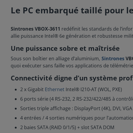
Le PC embarqué taillé pour 
Sintrones VBOX-3611
redéfinit les standards de l’inf
allie puissance Intel® 6e génération et robustesse milit
Une puissance sobre et maîtrisée
Sous son boîtier en alliage d’aluminium,
Sintrones
VB
quoi exécuter sans faille vos applications de télémétrie
Connectivité digne d’un système prof
2 x Gigabit
Ethernet
Intel® I210-AT (WOL, PXE)
6 ports série (4 RS-232, 2 RS-232/422/485 à contrô
Sorties triple affichage : DisplayPort (4K), DVI, VGA
4 entrées / 4 sorties numériques pour l’automatio
2 baies SATA (RAID 0/1/5) + slot SATA DOM