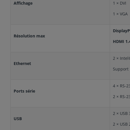
Affichage
1 × DVI
1 × VGA
DisplayP
Résolution max
HDMI 1.4
2 × Inte
Ethernet
Support
4 × RS-2
Ports série
2 × RS-2
2 × USB 
USB
2 × USB 