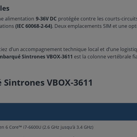
les
ne alimentation
9-36V DC
protégée contre les courts-circuits
rations
(IEC 60068-2-64)
. Deux emplacements SIM et une opti
ciez d’un accompagnement technique local et d’une logistiqu
mbarqué Sintrones VBOX-3611
est la colonne vertébrale f
é Sintrones VBOX-3611
en 6 Core™ i7-6600U (2.6 GHz jusqu’à 3.4 GHz)