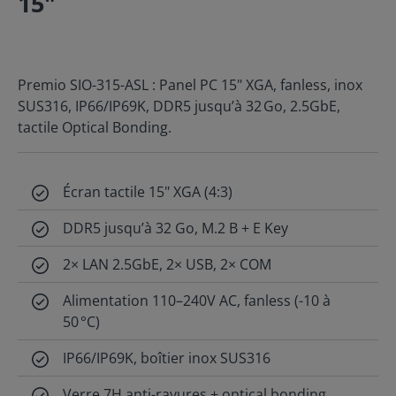
15"
Premio SIO-315-ASL : Panel PC 15" XGA, fanless, inox
SUS316, IP66/IP69K, DDR5 jusqu’à 32 Go, 2.5GbE,
tactile Optical Bonding.
Écran tactile 15" XGA (4:3)
DDR5 jusqu’à 32 Go, M.2 B + E Key
2× LAN 2.5GbE, 2× USB, 2× COM
Alimentation 110–240V AC, fanless (-10 à
50 °C)
IP66/IP69K, boîtier inox SUS316
Verre 7H anti-rayures + optical bonding