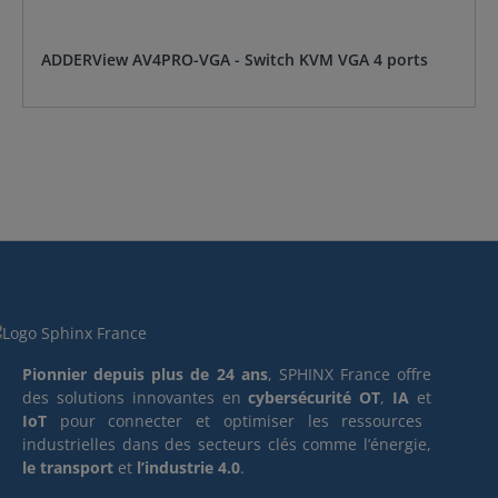
ADDERView AV4PRO-VGA - Switch KVM VGA 4 ports
Pionnier depuis plus de 24 ans
, SPHINX France offre
des solutions innovantes en
cybersécurité OT
,
IA
et
IoT
pour connecter et optimiser les ressources
industrielles dans des secteurs clés comme l’énergie,
le transport
et
l’industrie 4.0
.