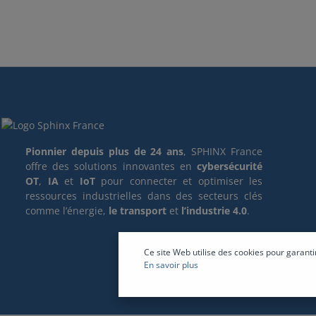
Pionnier depuis plus de 24 ans
, SPHINX France
offre des solutions innovantes en
cybersécurité
OT
,
IA
et
IoT
pour connecter et optimiser les
ressources industrielles dans des secteurs clés
comme l’énergie,
le transport
et
l’industrie 4.0
.
Ce site Web utilise des cookies pour garanti
En savoir plus