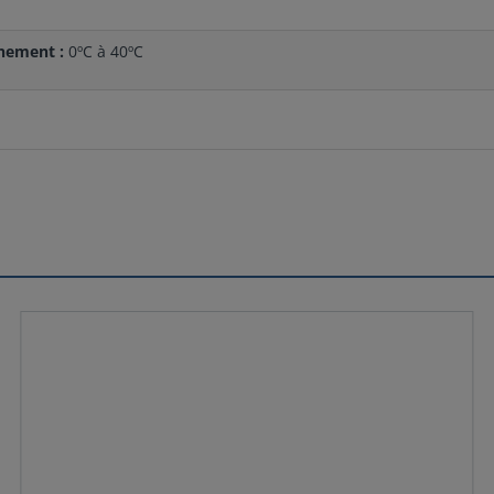
nement :
0ºC à 40ºC