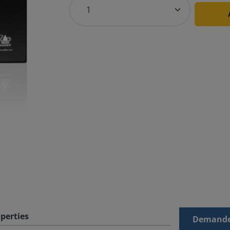
perties
Demande 