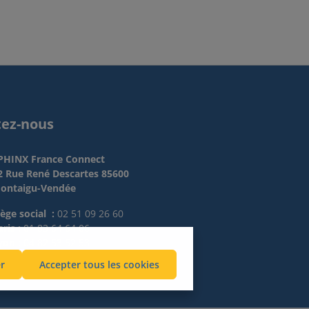
tez-nous
PHINX France Connect
2 Rue René Descartes 85600
ontaigu-Vendée
iège social :
02 51 09 26 60
ris :
01 83 64 64 06
yon :
04 82 53 52 53
r
Accepter tous les cookies