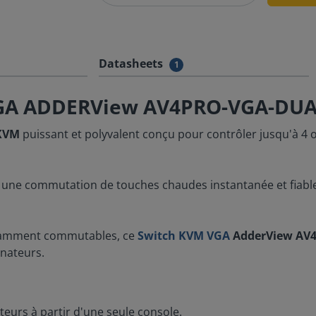
Datasheets
1
 VGA ADDERView AV4PRO-VGA-DU
KVM
puissant et polyvalent conçu pour contrôler jusqu'à 4 o
fre une commutation de touches chaudes instantanée et fiable
ndamment commutables, ce
Switch KVM VGA
AdderView AV
inateurs.
eurs à partir d'une seule console.