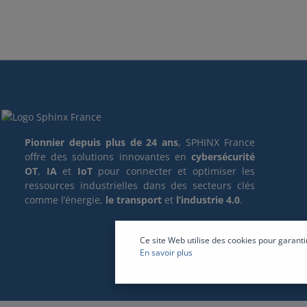
Pionnier depuis plus de 24 ans
, SPHINX France
offre des solutions innovantes en
cybersécurité
OT
,
IA
et
IoT
pour connecter et optimiser les
ressources industrielles dans des secteurs clés
comme l’énergie,
le transport
et
l’industrie 4.0
.
Ce site Web utilise des cookies pour garanti
En savoir plus