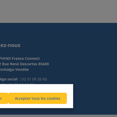
tez-nous
PHINX France Connect
2 Rue René Descartes 85600
ontaigu-Vendée
iège social :
02 51 09 26 60
ris :
01 83 64 64 06
yon :
04 82 53 52 53
r
Accepter tous les cookies