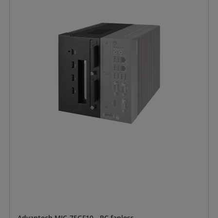
Advantech MIC-75GF10 - PC fanless