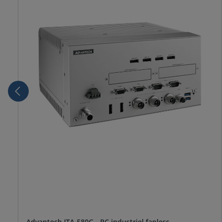
Advantech ITA-580G - PC industriel fanless