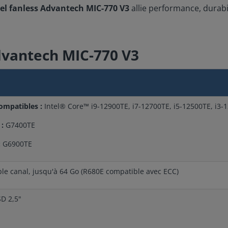
el fanless
Advantech MIC-770 V3
allie performance, durabil
Advantech MIC-770 V3
ompatibles :
Intel® Core™ i9-12900TE, i7-12700TE, i5-12500TE, i3-
:
G7400TE
:
G6900TE
e canal, jusqu'à 64 Go (R680E compatible avec ECC)
D 2,5"