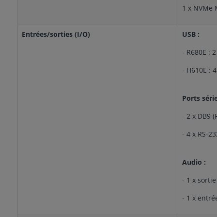
1 x NVMe 
Entrées/sorties (I/O)
USB :
- R680E : 2
- H610E : 4
Ports série
- 2 x DB9 
- 4 x RS-23
Audio :
- 1 x sortie
- 1 x entr