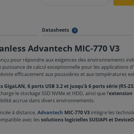
Datasheets
1
 fanless Advantech MIC-770 V3
nçu pour répondre aux exigences des environnements indus
une puissance de calcul exceptionnelle pour les applications d’
l résiste efficacement aux poussières et aux températures e
ts GigaLAN, 6 ports USB 3.2 et jusqu’à 6 ports série (RS-2
 charge le stockage SSD NVMe et HDD, ainsi que l’
extension 
abilité accrue dans divers environnements.
ancée à distance,
Advantech
MIC-770 V3
intègre les techno
ompatible avec les
solutions logicielles SUSIAPI et Device