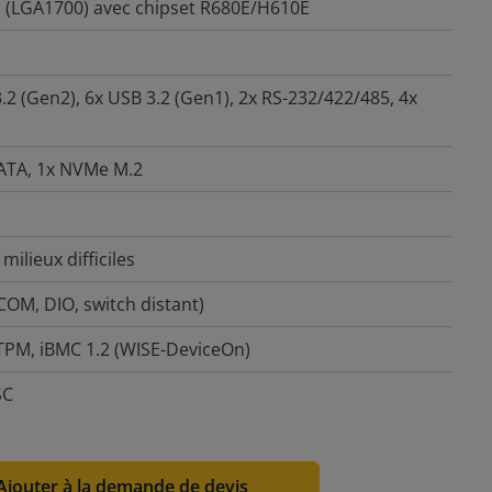
 (LGA1700) avec chipset R680E/H610E
.2 (Gen2), 6x USB 3.2 (Gen1), 2x RS-232/422/485, 4x
SATA, 1x NVMe M.2
milieux difficiles
 COM, DIO, switch distant)
 TPM, iBMC 1.2 (WISE-DeviceOn)
SC
Ajouter à la demande de devis