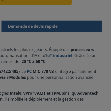
Demande de devis rapide
triels les plus exigeants. Équipé des
processeurs
automatisation, d’IA et d’
IoT industriel
. Grâce à son
xtrêmes, de
-20 °C à 60 °C
.
32/422/485)
, ce
PC
MIC-770 V3
s’intègre parfaitement
via i-Modules
pour une personnalisation avancée.
logies
Intel® vPro™/AMT et TPM
, ainsi qu’
Advantech
On
, il simplifie le déploiement et la gestion des