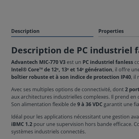
Description
Properties
Description de PC industriel
Advantech MIC-770 V3
est un
PC industriel fanless
co
Intel® Core™ de 12ᵉ, 13ᵉ et 14ᵉ génération
, il offre 
boîtier robuste et à son indice de protection IP40
, i
Avec ses multiples options de connectivité, dont
2 por
aux architectures industrielles complexes. Il prend en
Son alimentation flexible de
9 à 36 VDC
garantit une fi
Idéal pour les applications nécessitant une gestion av
iBMC 1.2
pour une supervision hors bande efficace. C
systèmes industriels connectés.