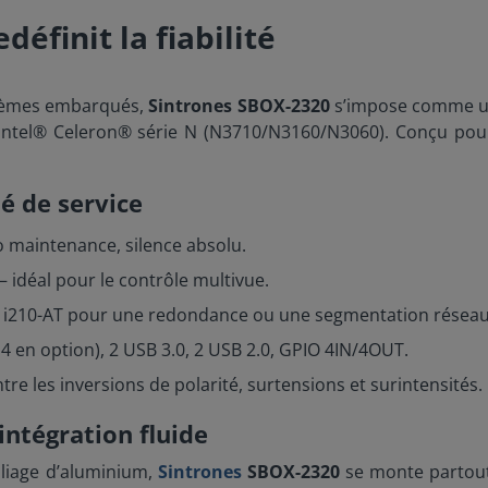
définit la fiabilité
ystèmes embarqués,
Sintrones SBOX-2320
s’impose comme un
ntel® Celeron® série N (N3710/N3160/N3060). Conçu pour o
é de service
 maintenance, silence absolu.
 idéal pour le contrôle multivue.
el i210-AT pour une redondance ou une segmentation réseau
4 en option), 2 USB 3.0, 2 USB 2.0, GPIO 4IN/4OUT.
re les inversions de polarité, surtensions et surintensités.
ntégration fluide
lliage d’aluminium,
Sintrones
SBOX-2320
se monte partout 