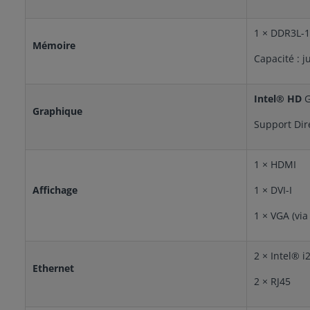
1 × DDR3L-
Mémoire
Capacité : j
Intel® HD
G
Graphique
Support Dir
1 × HDMI
Affichage
1 × DVI-I
1 × VGA (via
2 × Intel® i
Ethernet
2 × RJ45