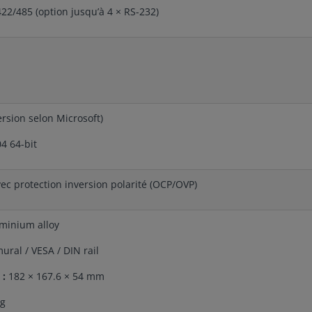
22/485 (option jusqu’à 4 × RS-232)
rsion selon Microsoft)
4 64-bit
ec protection inversion polarité (OCP/OVP)
minium alloy
ural / VESA / DIN rail
 :
182 × 167.6 × 54 mm
kg