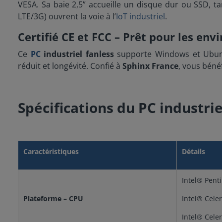
VESA. Sa baie 2,5” accueille un disque dur ou SSD, ta
LTE/3G) ouvrent la voie à l’
IoT industriel
.
Certifié CE et FCC – Prêt pour les en
Ce
PC
industriel fanless
supporte Windows et Ubunt
réduit et longévité. Confié à
Sphinx France
, vous bénéf
Spécifications du PC industri
Caractéristiques
Détails
Intel® Pent
Plateforme – CPU
Intel® Cele
Intel® Cele