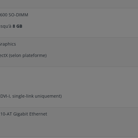
1600 SO-DIMM
usqu’à
8 GB
raphics
ectX (selon plateforme)
 DVI-I, single-link uniquement)
210-AT Gigabit Ethernet