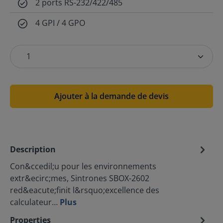
2 ports RS-232/422/485
4 GPI / 4 GPO
Ajouter à la demande de devis
Description
Con&ccedil;u pour les environnements
extr&ecirc;mes, Sintrones SBOX-2602
red&eacute;finit l&rsquo;excellence des
calculateur…
Plus
Properties