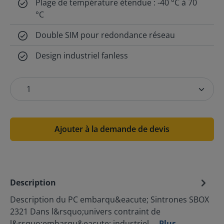
Plage de température étendue : -40 °C à 70
°C
Double SIM pour redondance réseau
Design industriel fanless
Ajouter à la demande de devis
Description
Description du PC embarqu&eacute; Sintrones SBOX
2321 Dans l&rsquo;univers contraint de
l&rsquo;embarqu&eacute; industriel,…
Plus