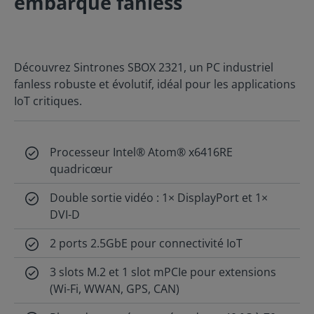
embarqué fanless
Découvrez Sintrones SBOX 2321, un PC industriel
fanless robuste et évolutif, idéal pour les applications
IoT critiques.
Processeur Intel® Atom® x6416RE
quadricœur
Double sortie vidéo : 1× DisplayPort et 1×
DVI-D
2 ports 2.5GbE pour connectivité IoT
3 slots M.2 et 1 slot mPCIe pour extensions
(Wi-Fi, WWAN, GPS, CAN)