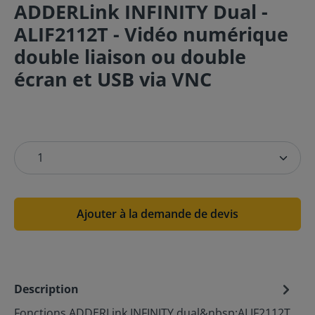
ADDERLink INFINITY Dual -
ALIF2112T - Vidéo numérique
double liaison ou double
écran et USB via VNC
Ajouter à la demande de devis
Description
Fonctions ADDERLink INFINITY dual&nbsp;ALIF2112T