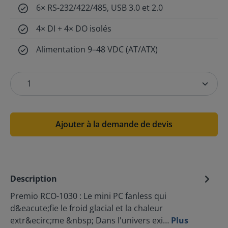
6× RS-232/422/485, USB 3.0 et 2.0
4× DI + 4× DO isolés
Alimentation 9–48 VDC (AT/ATX)
Ajouter à la demande de devis
Description
Premio RCO-1030 : Le mini PC fanless qui
d&eacute;fie le froid glacial et la chaleur
extr&ecirc;me &nbsp; Dans l'univers exi…
Plus