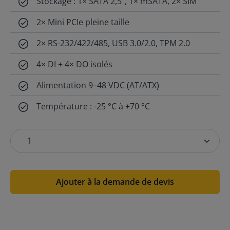
Stockage : 1× SATA 2,5”, 1× mSATA, 2× SIM
2× Mini PCIe pleine taille
2× RS-232/422/485, USB 3.0/2.0, TPM 2.0
4× DI + 4× DO isolés
Alimentation 9–48 VDC (AT/ATX)
Température : -25 °C à +70 °C
Ajouter à la demande de devis