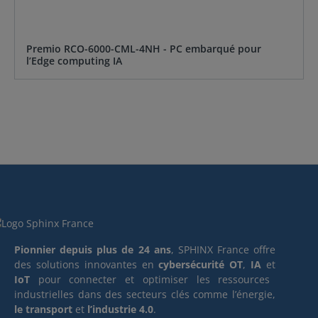
Premio RCO-6000-CML-4NH - PC embarqué pour
l’Edge computing IA
Pionnier depuis plus de 24 ans
, SPHINX France offre
des solutions innovantes en
cybersécurité OT
,
IA
et
IoT
pour connecter et optimiser les ressources
industrielles dans des secteurs clés comme l’énergie,
le transport
et
l’industrie 4.0
.