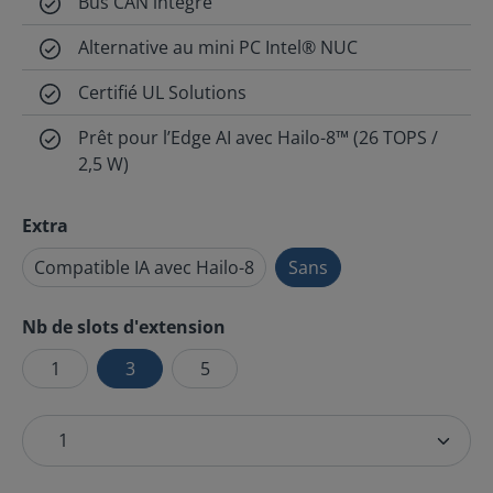
Bus CAN intégré
Alternative au mini PC Intel® NUC
Certifié UL Solutions
Prêt pour l’Edge AI avec Hailo-8™ (26 TOPS /
2,5 W)
Extra
Compatible IA avec Hailo-8
Sans
Nb de slots d'extension
1
3
5