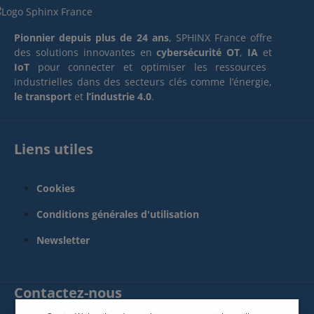
Pionnier depuis plus de 24 ans
, SPHINX France offre
des solutions innovantes en
cybersécurité OT
,
IA
et
IoT
pour connecter et optimiser les ressources
industrielles dans des secteurs clés comme l’énergie,
le transport
et
l’industrie 4.0
.
Liens utiles
Cookies
Conditions générales d'utilisation
Newsletter
Contactez-nous