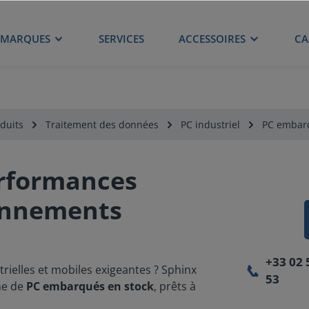
MARQUES
SERVICES
ACCESSOIRES
CA
duits
Traitement des données
PC industriel
PC embar
erformances
ronnements
+33 02 
📞
trielles et mobiles exigeantes ? Sphinx
53
me de
PC embarqués en stock
, prêts à