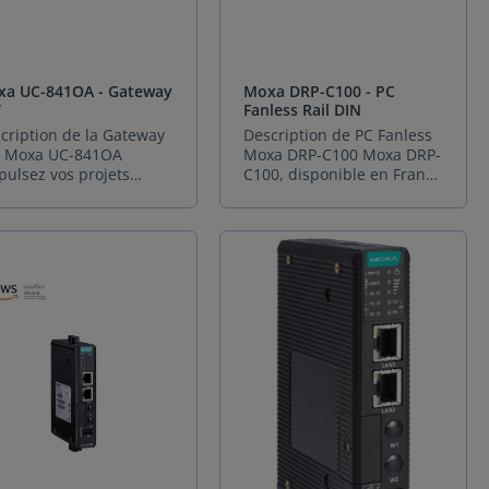
a UC-841OA - Gateway
Moxa DRP-C100 - PC
T
Fanless Rail DIN
cription de la Gateway
Description de PC Fanless
T Moxa UC-841OA
Moxa DRP-C100 Moxa DRP-
pulsez vos projets
C100, disponible en France
ustriels dans l'ère du
chez Sphinx France, est un
érique avec la
PC Fanless compact et
eway IIoT UC-8410A de
robuste conçu pour
a, distribuée
répondre aux exigences
lusivement en France
des environnements
 Sphinx France. Bien
industriels modernes. Doté
s qu'un simple
d’un processeur Intel®
inateur embarqué,
Celeron®, Core™ i5 ou i7, il
te plateforme de
offre des performances
munication est la
optimisées pour les
rre angulaire pour bâtir
applications OT et IT. Son
 systèmes intelligents,
format Rail DIN facilite
ilients et parfaitement
l’intégration dans les
erconnectés. Conçue
armoires industrielles,
r les environnements
assurant un gain d’espace
geants, cette gateway
et une installation