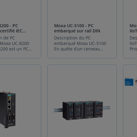
200 - PC
Moxa UC-5100 - PC
Mox
certifié IEC
embarqué sur rail DIN
IIo
n de PC
Description du PC
Des
l Moxa UC-8200
embarqué Moxa UC-5100
IIo
200 est un PC
En quête d’un cerveau
Pro
 compact et
numérique fiable et
ind
onçu pour les
performant pour vos
num
ns critiques
applications
gat
ion et de
d’automatisation
Mox
t de données.
industrielle ? Moxa UC-
exc
processeur Arm
5100 incarne l’excellence
par
dual-core, il
en matière de PC
plu
olution fiable et
embarqué sur rail DIN.
ord
pour les
Conçu pour les
cet
tures
environnements exigeants,
com
les nécessitant
il allie puissance de calcul,
pie
ctivité avancée
connectivité étendue et
des
ersécurité
compacité idéale pour les
rés
. Une
armoires électriques les
int
té polyvalente
plus restreintes. Au cœur
pou
ux ports série
de votre système :
exi